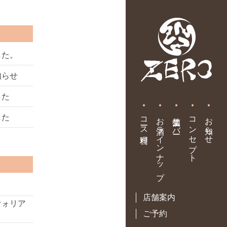
した。
知らせ
した
•
•
•
•
•
コース料理
お酒ラインナップ
生酒サーバー
コンセプト
お知らせ
した
店舗案内
ウォリア
ご予約