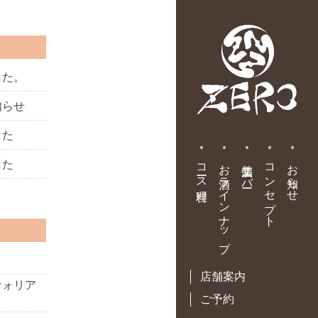
した。
知らせ
した
•
•
•
•
•
コース料理
お酒ラインナップ
生酒サーバー
コンセプト
お知らせ
した
店舗案内
ウォリア
ご予約