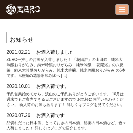
Togg
navig
お知らせ
2021.02.21
お酒入荷しました
ZERO一推しのお酒が入荷しました！ 「花陽浴」の山田錦 純米大
吟醸おりがらみ、純米吟醸おりがらみ、純米吟醸 「花陽浴」の八反
錦 純米大吟醸おりがらみ、純米大吟醸、純米吟醸おりがらみ の6本
です。 6種類の花陽浴飲み比べ […]
2020.10.01
お酒入荷です。
予約営業始めてから、沢山のご予約ありがとうございます。 10月は
週末でもご案内できる日ございますので お気軽にお問い合わせくだ
さい。 新入荷のお酒もあります！ 詳しくはブログを見てください。
2020.07.26
お酒入荷です
品切れだった日本酒、とっておきの日本酒、秘密の日本酒など、色々
入荷しました！ 詳しくはブログで紹介します。