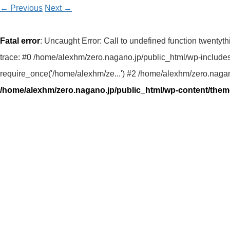
←
Previous
Next
→
Fatal error
: Uncaught Error: Call to undefined function twent
trace: #0 /home/alexhm/zero.nagano.jp/public_html/wp-includes
require_once('/home/alexhm/ze...') #2 /home/alexhm/zero.nagano
/home/alexhm/zero.nagano.jp/public_html/wp-content/the