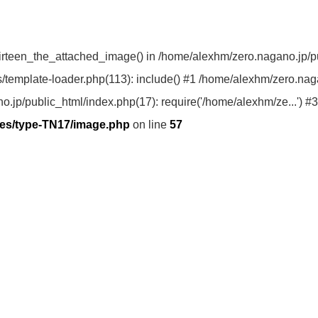
ythirteen_the_attached_image() in /home/alexhm/zero.nagano.jp
/template-loader.php(113): include() #1 /home/alexhm/zero.nag
.jp/public_html/index.php(17): require('/home/alexhm/ze...') #3
mes/type-TN17/image.php
on line
57