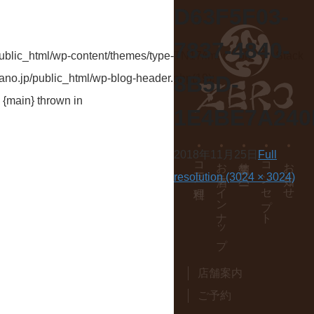
D63F5F03-
7837-4840-
/public_html/wp-content/themes/type-TN17/image.php:57 Stack
8B5D-
ano.jp/public_html/wp-blog-header.php(19):
 {main} thrown in
1E4BE7A240
•
•
•
•
•
2018年11月25日
Full
コース料理
お酒ラインナップ
生酒サーバー
コンセプト
お知らせ
resolution (3024 × 3024)
店舗案内
ご予約