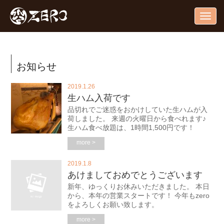
Togg
navig
お知らせ
2019.1.26
生ハム入荷です
品切れでご迷惑をおかけしていた生ハムが入
荷しました。 来週の火曜日から食べれます♪
生ハム食べ放題は、1時間1,500円です！
more >
2019.1.8
あけましておめでとうございます
新年、ゆっくりお休みいただきました。 本日
から、本年の営業スタートです！ 今年もzero
をよろしくお願い致します。
more >