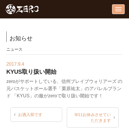
Togg
navig
お知らせ
ニュース
2017.9.4
KYUS取り扱い開始
zeroがサポートしている、信州ブレイブウォリアーズ
の
元バスケットボール選手「栗原祐太」のアパレルブラン
ド
「KYUS」の服がzeroで取り扱い開始です！
お酒入荷です
9/11お休みさせてい
ただきます